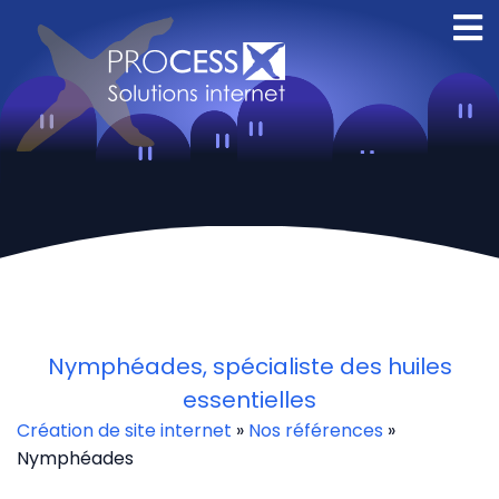
Creation site
internet Orleans
Nymphéades, spécialiste des huiles
essentielles
Création de site internet
»
Nos références
»
Nymphéades