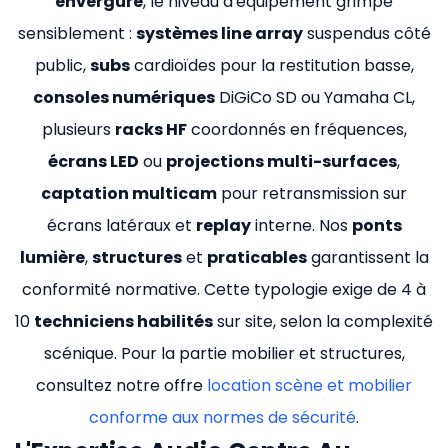
envergure
, le niveau d'équipement grimpe
sensiblement :
systèmes line array
suspendus côté
public,
subs
cardioïdes pour la restitution basse,
consoles numériques
DiGiCo SD ou Yamaha CL,
plusieurs
racks HF
coordonnés en fréquences,
écrans LED
ou
projections multi-surfaces
,
captation multicam
pour retransmission sur
écrans latéraux et
replay
interne. Nos
ponts
lumière
,
structures
et
praticables
garantissent la
conformité normative. Cette typologie exige de 4 à
10
techniciens habilités
sur site, selon la complexité
scénique. Pour la partie mobilier et structures,
consultez notre offre
location scène et mobilier
conforme aux normes de sécurité
.