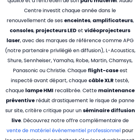
qualité et à l'entretien de son
parc matériel
. Audio
Centre investit chaque année dans le
renouvellement de ses
enceintes
,
amplificateurs
,
consoles
,
projecteurs LED
et
vidéoprojecteurs
laser
, avec des marques de référence comme APG
(notre partenaire privilégié en diffusion), L-Acoustics,
Shure, Sennheiser, Yamaha, Robe, Martin, Chamsys,
Panasonic ou Christie. Chaque
flight-case
est
inspecté avant départ, chaque
câble XLR
testé,
chaque
lampe HMI
recalibrée. Cette
maintenance
préventive
réduit drastiquement le risque de panne
sur site, critère critique pour un
séminaire diffusion
live
. Découvrez notre offre complémentaire de
vente de matériel événementiel professionnel
pour