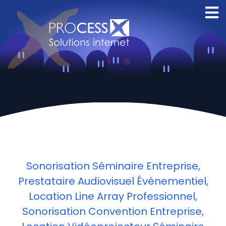
Creation site
internet Orleans
Sonorisation Séminaire Entreprise,
Prestataire Audiovisuel Événementiel,
Location Line Array Professionnel,
Sonorisation Convention Entreprise,