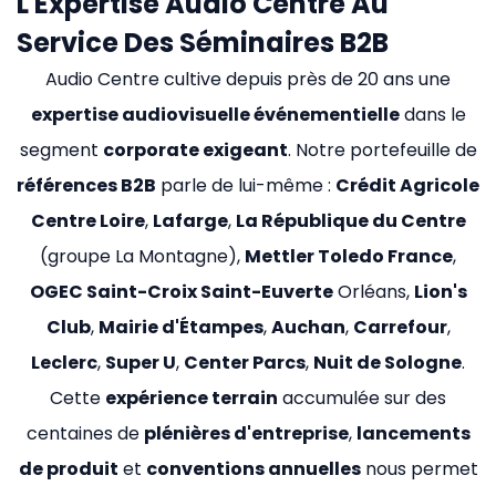
L'Expertise Audio Centre Au
Service Des Séminaires B2B
Audio Centre cultive depuis près de 20 ans une
expertise audiovisuelle événementielle
dans le
segment
corporate exigeant
. Notre portefeuille de
références B2B
parle de lui-même :
Crédit Agricole
Centre Loire
,
Lafarge
,
La République du Centre
(groupe La Montagne),
Mettler Toledo France
,
OGEC Saint-Croix Saint-Euverte
Orléans,
Lion's
Club
,
Mairie d'Étampes
,
Auchan
,
Carrefour
,
Leclerc
,
Super U
,
Center Parcs
,
Nuit de Sologne
.
Cette
expérience terrain
accumulée sur des
centaines de
plénières d'entreprise
,
lancements
de produit
et
conventions annuelles
nous permet