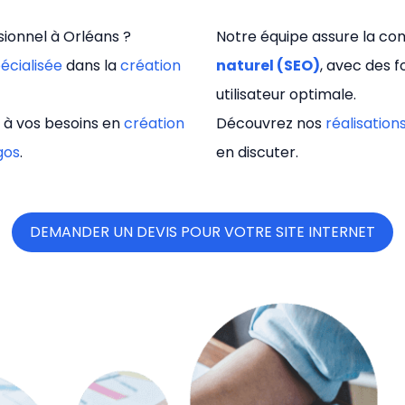
ionnel à Orléans ?
Notre équipe assure la com
écialisée
dans la
création
naturel (SEO)
, avec des 
utilisateur optimale.
 à vos besoins en
création
Découvrez nos
réalisation
gos
.
en discuter.
DEMANDER UN DEVIS POUR VOTRE SITE INTERNET