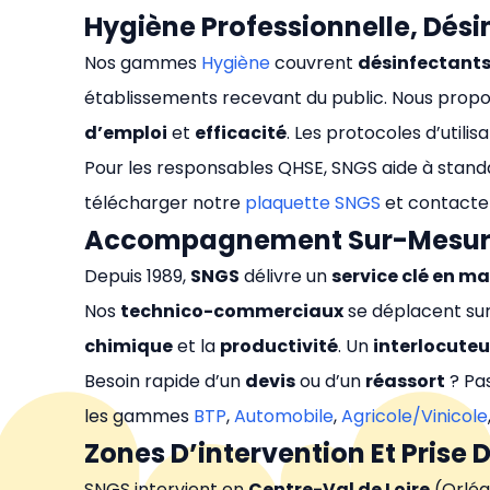
Hygiène Professionnelle, Désin
Nos gammes
Hygiène
couvrent
désinfectant
établissements recevant du public. Nous propo
d’emploi
et
efficacité
. Les protocoles d’utilis
Pour les responsables QHSE, SNGS aide à stand
télécharger notre
plaquette SNGS
et contacte
Accompagnement Sur-Mesure,
Depuis 1989,
SNGS
délivre un
service clé en ma
Nos
technico-commerciaux
se déplacent sur 
chimique
et la
productivité
. Un
interlocuteu
Besoin rapide d’un
devis
ou d’un
réassort
? Pa
les gammes
BTP
,
Automobile
,
Agricole/Vinicole
Zones D’intervention Et Prise 
SNGS intervient en
Centre-Val de Loire
(Orléa