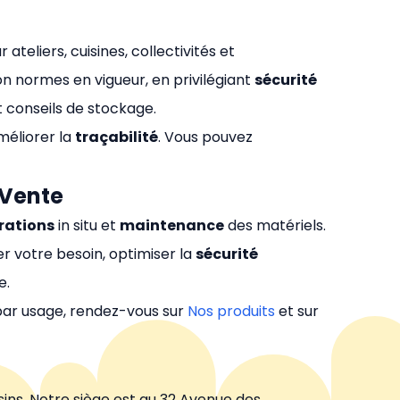
 ateliers, cuisines, collectivités et
n normes en vigueur, en privilégiant
sécurité
 conseils de stockage.
méliorer la
traçabilité
. Vous pouvez
-Vente
rations
in situ et
maintenance
des matériels.
r votre besoin, optimiser la
sécurité
e.
 par usage, rendez-vous sur
Nos produits
et sur
ins. Notre siège est au 32 Avenue des