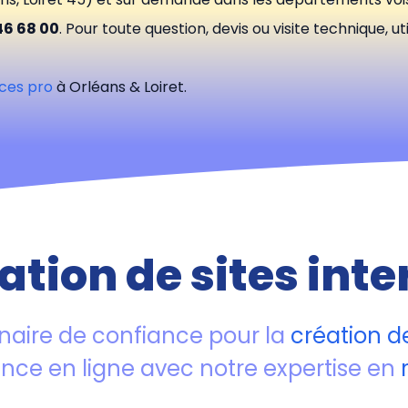
46 68 00
. Pour toute question, devis ou visite technique, ut
ices pro
à Orléans & Loiret.
ation de sites inte
naire de confiance pour la
création de
ence en ligne avec notre expertise en