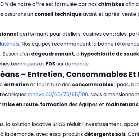
40 % de notre offre est formulée par nos
chimistes
afin 
us assurons un
conseil technique
avant et après-vente p
sionnel
performant pour ateliers, cuisines centrales, par
atériels
. Nos équipes recommandent la bonne référence se
E
. Besoin d’un
dégoudronnant
, d’
hypochlorite de soud
iches techniques et
FDS
sur demande.
léans – Entretien, Consommables Et
ec
entretien
et fourniture des
consommables
: pads, br
s techniques
Innova 60/65/75/85/100
. Nous dimensionnon
t
mise en route
,
formation
des équipes et
maintenanc
s, la solution locative SNGS réduit l’investissement, appo
 à la demande, avec essai produits
détergents sols
. Con