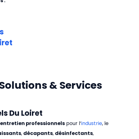
s :
s
iret
Solutions & Services
ls Du Loiret
’entretien professionnels
pour l’
industrie
, le
aissants
,
décapants
,
désinfectants
,