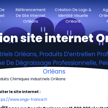
 De
Référencement
Création De Logo &
Ag
net
De Site Internet
Identité Visuelle
Orlé
s
Orléans
Orléans
ion site internet O
iels Orléans, Produits D’entretien Prof
 De Dégraissage Professionnelle, Pein
Orléans
duits Chimiques Industriels Orléans
siter le site internet :
tps://www.sngs-france.fr
ère