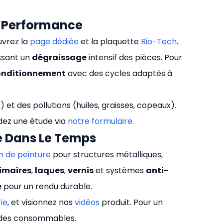
e Performance
uvrez la
page dédiée
et la plaquette
Bio-Tech
.
ssant un
dégraissage
intensif des pièces. Pour
onditionnement
avec des cycles adaptés à
u) et des pollutions (huiles, graisses, copeaux).
dez une étude via
notre formulaire
.
nue Dans Le Temps
n de peinture
pour structures métalliques,
imaires
,
laques
,
vernis
et systèmes
anti-
e
pour un rendu durable.
ie
, et visionnez nos
vidéos
produit. Pour un
des consommables.