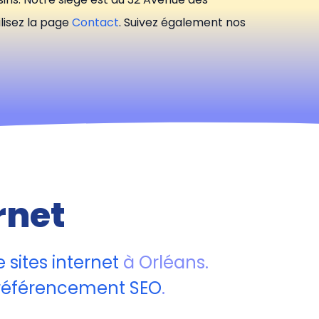
ilisez la page
Contact
. Suivez également nos
rnet
 sites internet
à Orléans.
référencement SEO
.