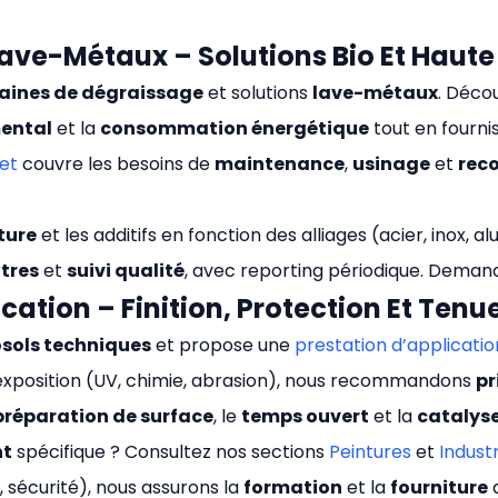
Lave-Métaux – Solutions Bio Et Haut
aines de dégraissage
et solutions
lave-métaux
. Déco
ental
et la
consommation énergétique
tout en fourni
et
couvre les besoins de
maintenance
,
usinage
et
rec
ture
et les additifs en fonction des alliages (acier, inox, al
ltres
et
suivi qualité
, avec reporting périodique. Deman
lication – Finition, Protection Et Te
sols techniques
et propose une
prestation d’applicatio
l’exposition (UV, chimie, abrasion), nous recommandons
pr
préparation de surface
, le
temps ouvert
et la
catalys
nt
spécifique ? Consultez nos sections
Peintures
et
Industr
, sécurité), nous assurons la
formation
et la
fourniture