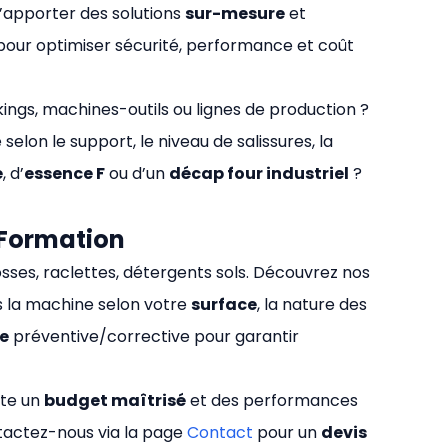
d’apporter des solutions
sur-mesure
et
our optimiser sécurité, performance et coût
kings, machines-outils ou lignes de production ?
lon le support, le niveau de salissures, la
e
, d’
essence F
ou d’un
décap four industriel
?
 Formation
osses, raclettes, détergents sols. Découvrez nos
s la machine selon votre
surface
, la nature des
e
préventive/corrective pour garantir
rte un
budget maîtrisé
et des performances
tactez-nous via la page
Contact
pour un
devis