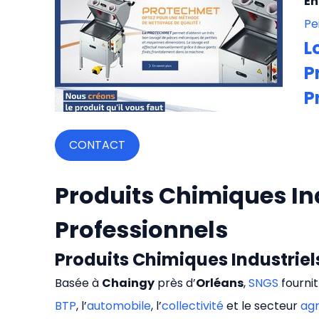
En
Pe
L
P
P
CONTACT
Produits Chimiques Ind
Professionnels
Produits Chimiques Industriels
Basée à
Chaingy
près d’
Orléans
,
SNGS
fourni
BTP
, l’
automobile
, l’
collectivité
et le secteur
agr