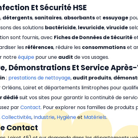
fection Et Sécurité HSE
s
,
détergents
,
sanitaires
,
absorbants
et
essuyage
pour
sons des solutions
bactéricide
,
levuricide
,
virucide
selo
ation sont fournis, avec
Fiches de Données de Sécurité
et
ardiser les
références
, réduire les
consommations
et a
r notre
équipe
pour une
audit
de vos usages.
 Démonstrations Et Service Après
in
:
prestations de nettoyage
,
audit produits
,
démonst
Orléans, Loiret et départements limitrophes pour qualifie
r dédié
suit vos sites pour garantir la continuité de servic
ssez par
Contact
. Pour explorer nos familles de produits
,
Collectivités
,
Industrie
,
Hygiène
et
Matériels
.
De Contact
ns, Loiret 45) et sur demande dans les départements vois