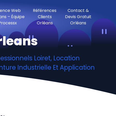
ence Web
Références
Contact &
ans – Équipe
Clients
Devis Gratuit
Processx
Orléans
Orléans
rleans
essionnels Loiret, Location
ture Industrielle Et Application