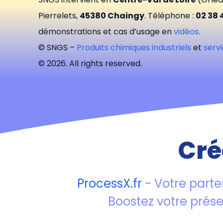
Pierrelets,
45380 Chaingy
. Téléphone :
02 38 
démonstrations et cas d’usage en
vidéos
.
© SNGS –
Produits chimiques industriels
et
serv
© 2026. All rights reserved.
Cré
ProcessX.fr
- Votre parte
Boostez votre prés