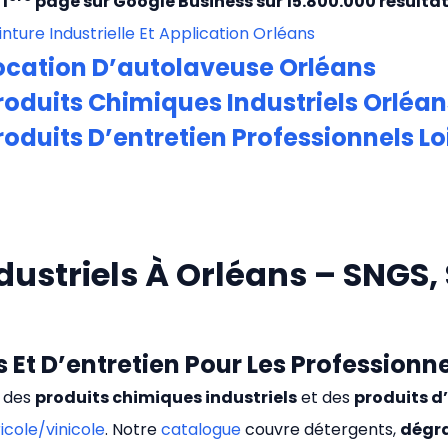
 1
page sur Google Business sur 15.800.000 résultat
inture Industrielle Et Application Orléans
ocation D’autolaveuse Orléans
roduits Chimiques Industriels Orléan
roduits D’entretien Professionnels Lo
ustriels À Orléans – SNGS, 
 Et D’entretien Pour Les Professionne
t des
produits chimiques industriels
et des
produits d
icole/vinicole
. Notre
catalogue
couvre détergents,
dégr