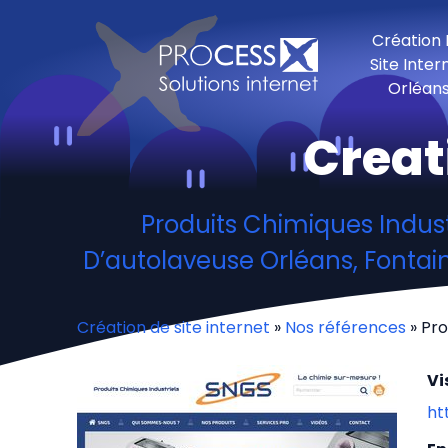
Création
Site Inter
Orléan
Creat
Produits Chimiques Industr
D’autolaveuse Orléans, Fontaine
Création de site internet
»
Nos références
» Pro
Vi
ht