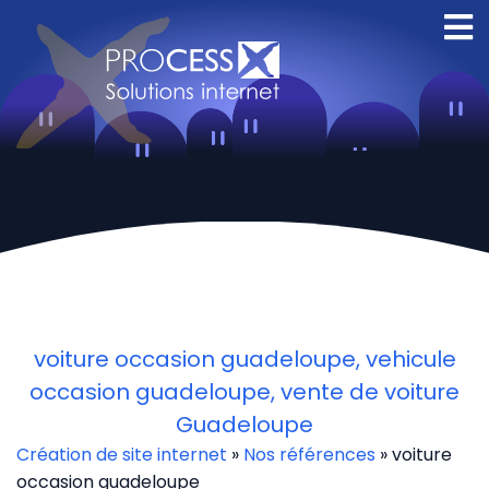
Creation site
internet Orleans
voiture occasion guadeloupe, vehicule
occasion guadeloupe, vente de voiture
Guadeloupe
Création de site internet
»
Nos références
» voiture
occasion guadeloupe