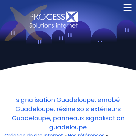
Creation site
internet Orleans
signalisation Guadeloupe, enrobé
Guadeloupe, résine sols extérieurs
Guadeloupe, panneaux signalisation
guadeloupe
Création de site internet
»
Nos références
»