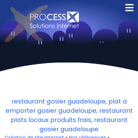
Creation site
internet Orleans
restaurant gosier guadeloupe, plat a
emporter gosier guadeloupe, restaurant
plats locaux produits frais, restaurant
gosier guadeloupe
Création de site internet
»
Nos références
»