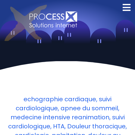
Creation site
internet Orleans
echographie cardiaque, suivi
cardiologique, apnee du sommeil,
medecine intensive reanimation, suivi
cardiologique, HTA, Douleur thoracique,