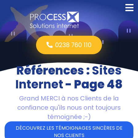
0238 760 110
Références :
Sites
Internet
- Page 48
Grand MERCI à nos Clients de la
confiance qu'ils nous ont toujours
témoignée ;-)
DÉCOUVREZ LES TÉMOIGNAGES SINCÈRES DE
NOS CLIENTS