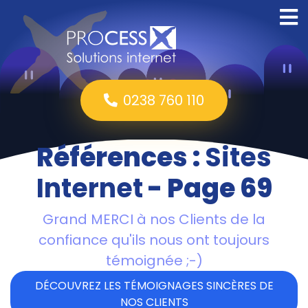
0238 760 110
Références :
Sites
Internet
- Page 69
Grand MERCI à nos Clients de la
confiance qu'ils nous ont toujours
témoignée ;-)
DÉCOUVREZ LES TÉMOIGNAGES SINCÈRES DE
NOS CLIENTS