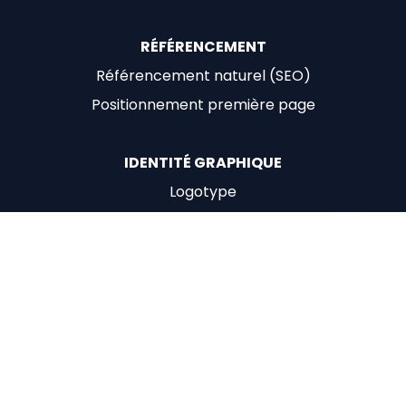
RÉFÉRENCEMENT
Référencement naturel (SEO)
Positionnement première page
IDENTITÉ GRAPHIQUE
Logotype
Outils de communication
Création identité visuelle
Cartes de visite et autres supports
Informations
sur votre agence web