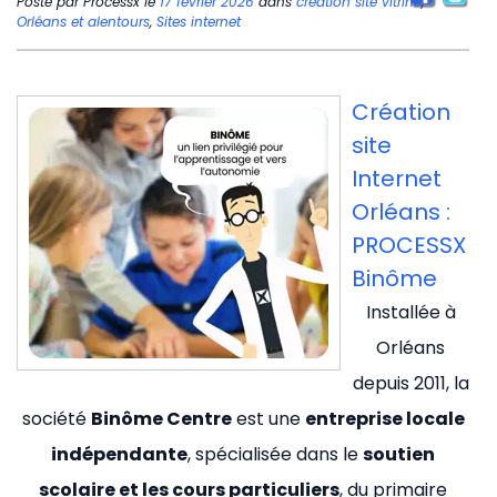
Posté par
Processx
le
17 février 2026
dans
creation site vitrine
,
Orléans et alentours
,
Sites internet
Création
site
Internet
Orléans :
PROCESSX
Binôme
Installée à
Orléans
depuis 2011, la
société
Binôme Centre
est une
entreprise locale
indépendante
, spécialisée dans le
soutien
scolaire et les cours particuliers
, du primaire