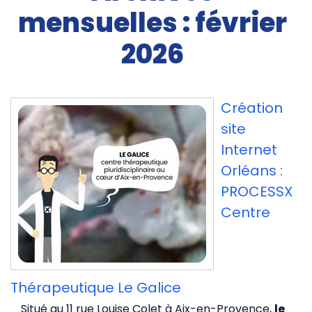
mensuelles : février
2026
Création
site
Internet
Orléans :
PROCESSX
Centre
Thérapeutique Le Galice
Situé au 11 rue Louise Colet à Aix-en-Provence,
le