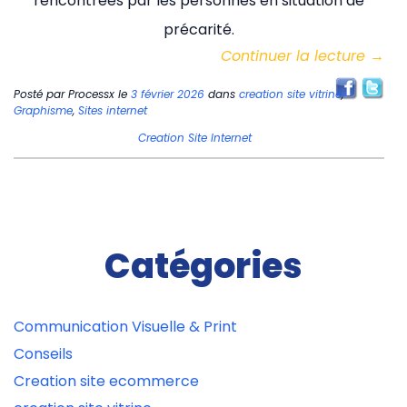
rencontrées par les personnes en situation de
précarité.
Continuer la lecture
→
Posté par
Processx
le
3 février 2026
dans
creation site vitrine
,
Graphisme
,
Sites internet
Creation Site Internet
Catégories
Communication Visuelle & Print
Conseils
Creation site ecommerce