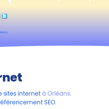
rléans
rnet
 sites internet
à Orléans.
référencement SEO
.