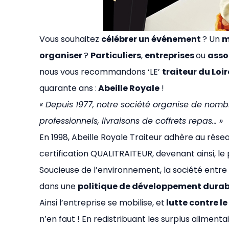
Vous souhaitez
célébrer un événement
? Un
m
organiser
?
Particuliers
,
entreprises
ou
asso
nous vous recommandons ‘LE’
traiteur du Loi
quarante ans :
Abeille Royale
!
« Depuis 1977, notre société organise de nombr
professionnels, livraisons de coffrets repas… »
En 1998, Abeille Royale Traiteur adhère au rése
certification QUALITRAITEUR, devenant ainsi, le 
Soucieuse de l’environnement, la société ent
dans une
politique de développement durab
Ainsi l’entreprise se mobilise, et
lutte contre l
n’en faut ! En redistribuant les surplus alimen