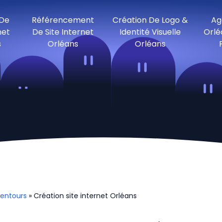
 De
Référencement
Création De Logo &
Ag
net
De Site Internet
Identité Visuelle
Orlé
s
Orléans
Orléans
lentours
» Création site internet Orléans