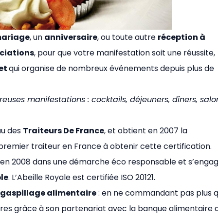
ariage
, un
anniversaire
, ou toute autre
réception à
ciations
, pour que votre manifestation soit une réussite,
ret
qui organise de nombreux événements depuis plus de
euses manifestations : cocktails, déjeuners, dîners, salo
au des
Traiteurs De France
, et obtient en 2007 la
premier traiteur en France à obtenir cette certification.
re en 2008 dans une démarche éco responsable et s’enga
le
. L’Abeille Royale est certifiée ISO 20121.
e gaspillage alimentaire
: en ne commandant pas plus qu
taires grâce à son partenariat avec la banque alimentaire 