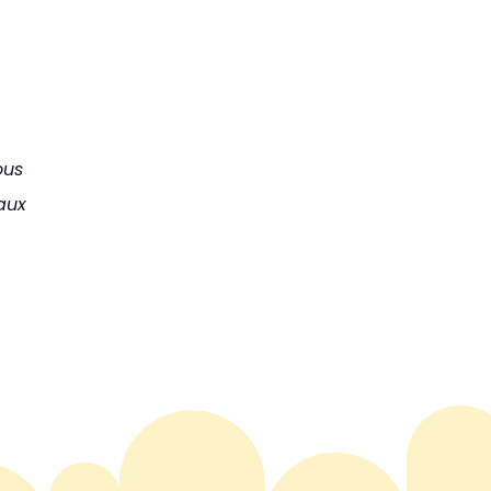
ous
aux