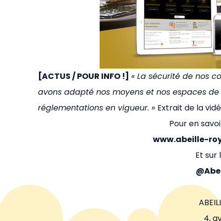
[ACTUS / POUR INFO !]
« La sécurité de nos co
avons adapté nos moyens et nos espaces de p
réglementations en vigueur. »
Extrait de la vid
Pour en savoir
www.abeille-ro
Et sur
@Abei
ABEIL
4, a