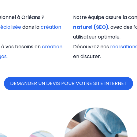
ionnel à Orléans ?
Notre équipe assure la com
écialisée
dans la
création
naturel (SEO)
, avec des 
utilisateur optimale.
 à vos besoins en
création
Découvrez nos
réalisation
gos
.
en discuter.
DEMANDER UN DEVIS POUR VOTRE SITE INTERNET