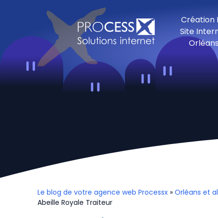
Création
Site Inter
Orléan
Le blog de votre agence web Processx
»
Orléans et a
Abeille Royale Traiteur