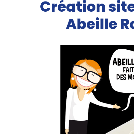
Création sit
Abeille R