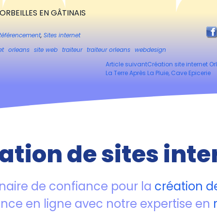
ORBEILLES EN GÂTINAIS
Référencement
,
Sites internet
et
orleans
site web
traiteur
traiteur orleans
webdesign
Article suivant
Création site internet O
La Terre Après La Pluie, Cave Epicerie
ation de sites inte
naire de confiance pour la
création de
ence en ligne avec notre expertise en