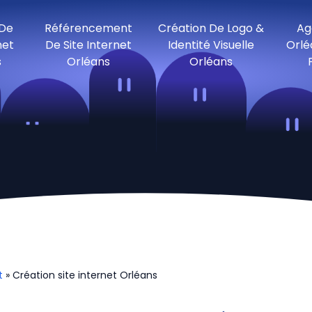
 De
Référencement
Création De Logo &
Ag
net
De Site Internet
Identité Visuelle
Orlé
s
Orléans
Orléans
t
» Création site internet Orléans