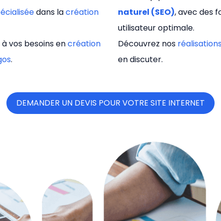
écialisée
dans la
création
naturel (SEO)
, avec des 
utilisateur optimale.
 à vos besoins en
création
Découvrez nos
réalisation
gos
.
en discuter.
DEMANDER UN DEVIS POUR VOTRE SITE INTERNET