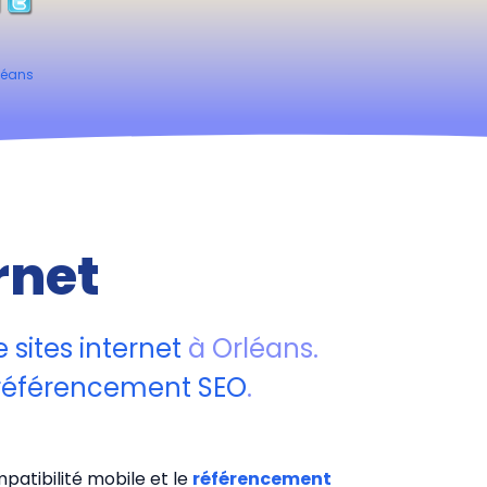
rléans
rnet
 sites internet
à Orléans.
référencement SEO
.
patibilité mobile et le
référencement