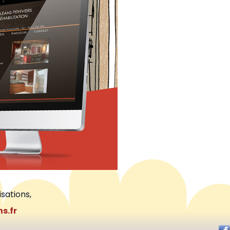
isations,
s.fr