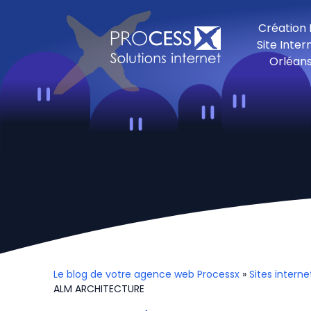
Création
Site Inter
Orléan
Le blog de votre agence web Processx
»
Sites interne
ALM ARCHITECTURE