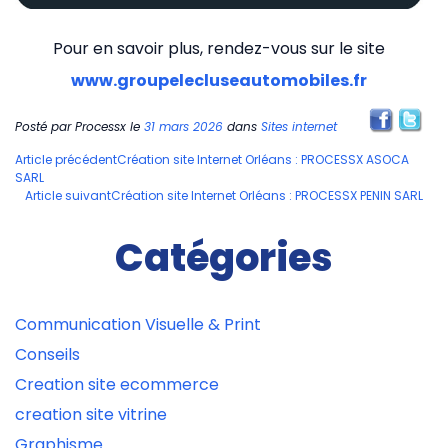
Pour en savoir plus, rendez-vous sur le site
www.groupelecluseautomobiles.fr
Posté par
Processx
le
31 mars 2026
dans
Sites internet
Navigation
Article précédent
Création site Internet Orléans : PROCESSX ASOCA
SARL
des
Article suivant
Création site Internet Orléans : PROCESSX PENIN SARL
articles
Catégories
Communication Visuelle & Print
Conseils
Creation site ecommerce
creation site vitrine
Graphisme