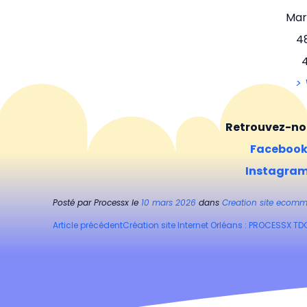
Mar
4
> 
Retrouvez-nou
Faceboo
Instagra
Posté par
Processx
le
10 mars 2026
dans
Creation site ecomm
Navigation
Article précédent
Création site Internet Orléans : PROCESSX TD
des
articles