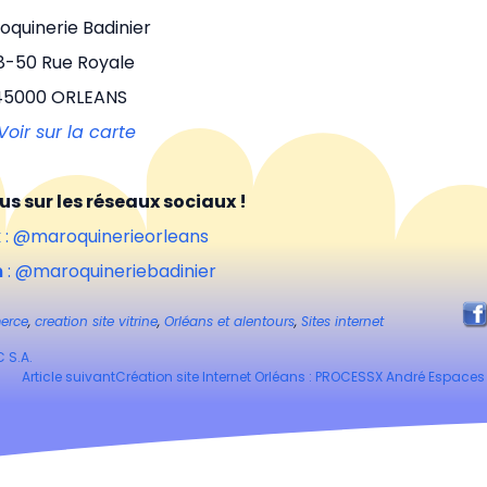
oquinerie Badinier
8-50 Rue Royale
45000 ORLEANS
Voir sur la carte
s sur les réseaux sociaux !
k
: @maroquinerieorleans
m
: @maroquineriebadinier
erce
,
creation site vitrine
,
Orléans et alentours
,
Sites internet
C S.A.
Article suivant
Création site Internet Orléans : PROCESSX André Espaces