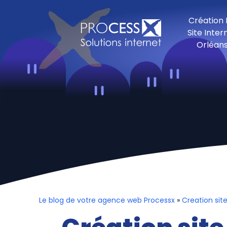
Création
Site Inter
Orléan
Le blog de votre agence web Processx
»
Creation si