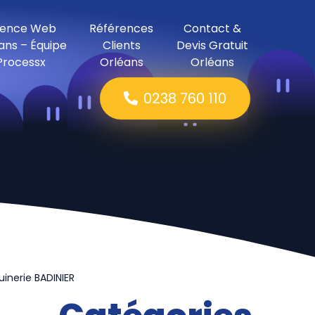
ence Web
Références
Contact &
ans – Équipe
Clients
Devis Gratuit
Processx
Orléans
Orléans
0238 760 110
inerie BADINIER