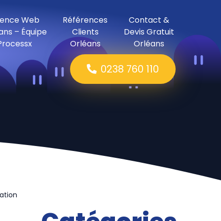
ence Web
Références
Contact &
ans – Équipe
Clients
Devis Gratuit
Processx
Orléans
Orléans
0238 760 110
ation