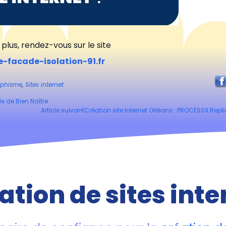
 plus, rendez-vous sur le site
-facade-isolation-91.fr
aphisme
,
Sites internet
le de Bien Naître
Article suivant
Création site Internet Orléans : PROCESSX Repl
ation de sites inte