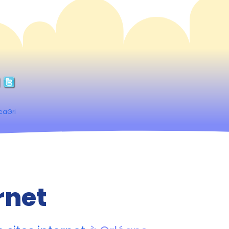
icaGri
rnet