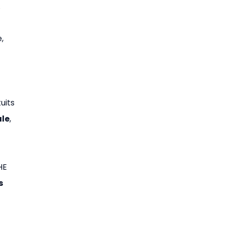
.
,
uits
le
,
HE
s