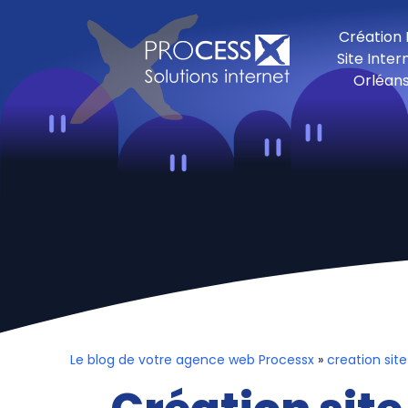
Création
Site Inter
Orléan
Le blog de votre agence web Processx
»
creation site