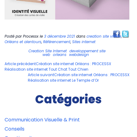
Posté par
Processx
le
3 décembre 2021
dans
creation site vitrine
,
Orléans et alentours
,
Référencement
,
Sites internet
Creation Site Internet
developpement site
web
orleans
webdesign
Navigation
Article précédent
Création site internet Orléans : PROCESSX
Réalisation site internet Tout Chat Tout Chien
des
Article suivant
Création site internet Orléans : PROCESSX
articles
Réalisation site internet Le Temple d’Or
Catégories
Communication Visuelle & Print
Conseils