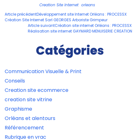
Creation Site Internet
orleans
Navigation
Article précédent
Développement site Internet Orléans : PROCESSX
Création Site Internet Sarl GEORGES Arboriste Grimpeur
des
Article suivant
Création site internet Orléans : PROCESSX
articles
Réalisation site internet GAYMARD MENUISERIE CREATION
Catégories
Communication Visuelle & Print
Conseils
Creation site ecommerce
creation site vitrine
Graphisme
Orléans et alentours
Référencement
Rubrique en vrac