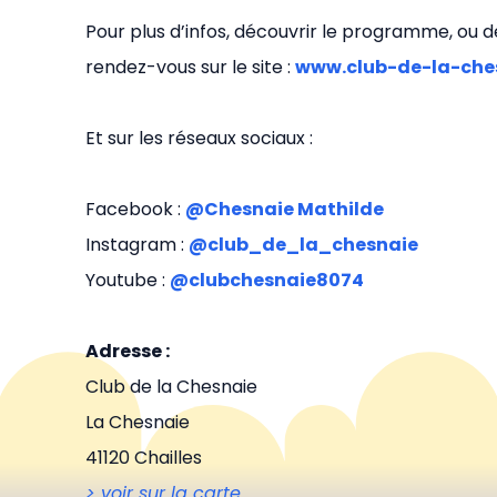
Pour plus d’infos, découvrir le programme, ou 
rendez-vous sur le site :
www.club-de-la-ches
Et sur les réseaux sociaux :
Facebook :
@Chesnaie Mathilde
Instagram :
@club_de_la_chesnaie
Youtube :
@clubchesnaie8074
Adresse :
Club de la Chesnaie
La Chesnaie
41120 Chailles
> voir sur la carte