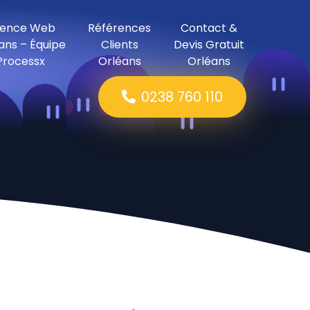
ence Web
Références
Contact &
ans – Équipe
Clients
Devis Gratuit
Processx
Orléans
Orléans
0238 760 110