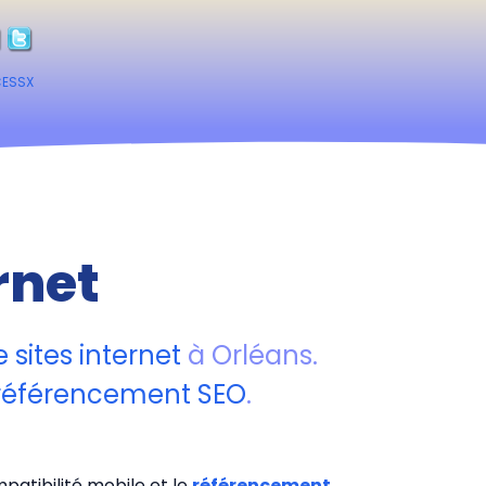
CESSX
rnet
 sites internet
à Orléans.
référencement SEO
.
patibilité mobile et le
référencement