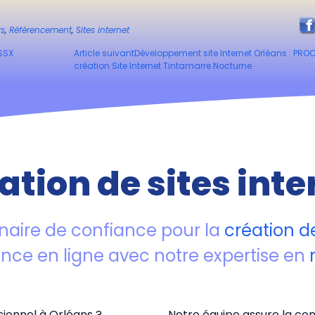
rs
,
Référencement
,
Sites internet
ESSX
Article suivant
Développement site Internet Orléans : PRO
création Site Internet Tintamarre Nocturne
ation de sites inte
naire de confiance pour la
création de
ence en ligne avec notre expertise en
ionnel à Orléans ?
Notre équipe assure la com