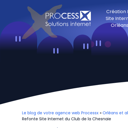
Création
Site Inter
Orléan
Le blog de votre agence web Processx
»
Orléans et a
Refonte Site Internet du Club de la Chesnaie