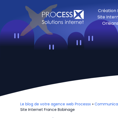
Création
Site Inter
Orléan
Le blog de votre agence web Processx
»
Communicatio
Site Internet France Bobinage