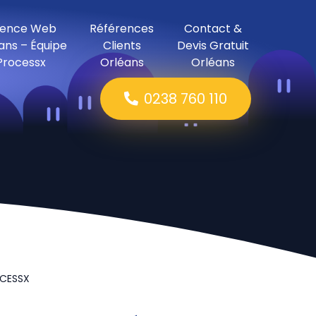
ence Web
Références
Contact &
ans – Équipe
Clients
Devis Gratuit
Processx
Orléans
Orléans
0238 760 110
OCESSX