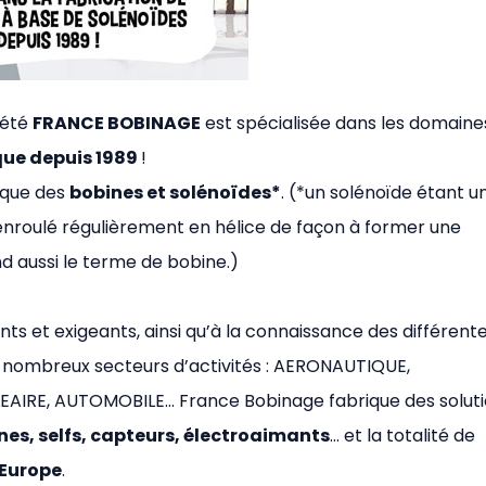
iété
FRANCE BOBINAGE
est spécialisée dans les domaine
que depuis 1989
!
rique des
bobines et solénoïdes*
. (*un solénoïde étant u
l enroulé régulièrement en hélice de façon à former une
d aussi le terme de bobine.)
ts et exigeants, ainsi qu’à la connaissance des différent
e nombreux secteurs d’activités : AERONAUTIQUE,
EAIRE, AUTOMOBILE… France Bobinage fabrique des solut
es, selfs, capteurs, électroaimants
… et la totalité de
Europe
.