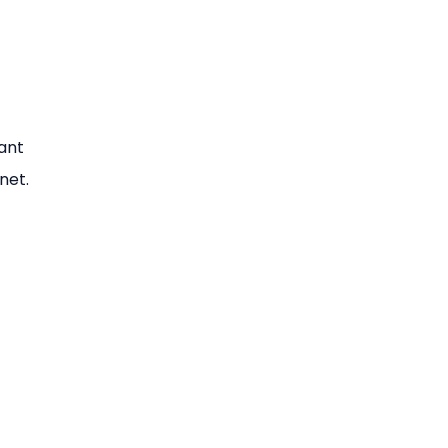
tant
net.