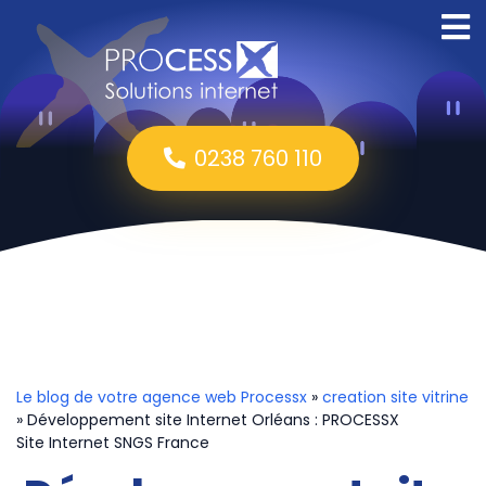
0238 760 110
Le blog de votre agence web Processx
»
creation site vitrine
» Développement site Internet Orléans : PROCESSX
Site Internet SNGS France