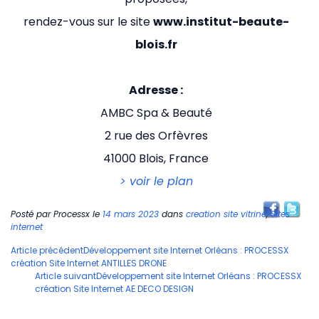
rendez-vous sur le site
www.institut-beaute-
blois.fr
Adresse :
AMBC Spa & Beauté
2 rue des Orfèvres
41000 Blois, France
> voir le plan
Posté par
Processx
le
14 mars 2023
dans
creation site vitrine
,
Sites
internet
Navigation
Article précédent
Développement site Internet Orléans : PROCESSX
création Site Internet ANTILLES DRONE
des
Article suivant
Développement site Internet Orléans : PROCESSX
articles
création Site Internet AE DECO DESIGN