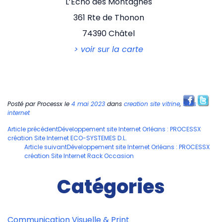
L’Echo des Montagnes
361 Rte de Thonon
74390 Châtel
> voir sur la carte
Posté par
Processx
le
4 mai 2023
dans
creation site vitrine
,
Sites
internet
Navigation
Article précédent
Développement site Internet Orléans : PROCESSX
création Site Internet ECO-SYSTEMES D.L.
des
Article suivant
Développement site Internet Orléans : PROCESSX
articles
création Site Internet Rack Occasion
Catégories
Communication Visuelle & Print