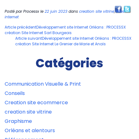
Posté par
Processx
le
22 juin 2023
dans
creation site vitrine
,
Sites
internet
Navigation
Article précédent
Développement site Internet Orléans : PROCESSX
création Site Internet Sarl Bourgeois
des
Article suivant
Développement site Internet Orléans : PROCESSX
articles
création Site Internet Le Grenier de Marie et Anaïs
Catégories
Communication Visuelle & Print
Conseils
Creation site ecommerce
creation site vitrine
Graphisme
Orléans et alentours