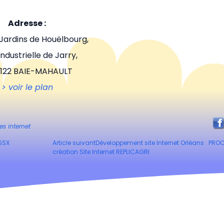
Adresse :
s Jardins de Houëlbourg,
ndustrielle de Jarry,
122 BAIE-MAHAULT
> voir le plan
tes internet
ESSX
Article suivant
Développement site Internet Orléans : PRO
création Site Internet REPLICAGRI