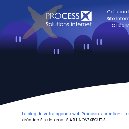
Création
Site Inter
Orléan
Le blog de votre agence web Processx
»
creation site
création Site Internet S.A.R.L NOVEXECUTIS