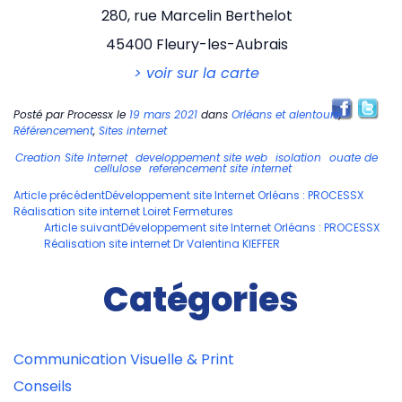
280, rue Marcelin Berthelot
45400 Fleury-les-Aubrais
> voir sur la carte
Posté par
Processx
le
19 mars 2021
dans
Orléans et alentours
,
Référencement
,
Sites internet
Creation Site Internet
developpement site web
isolation
ouate de
cellulose
referencement site internet
Navigation
Article précédent
Développement site Internet Orléans : PROCESSX
Réalisation site internet Loiret Fermetures
des
Article suivant
Développement site Internet Orléans : PROCESSX
articles
Réalisation site internet Dr Valentina KIEFFER
Catégories
Communication Visuelle & Print
Conseils