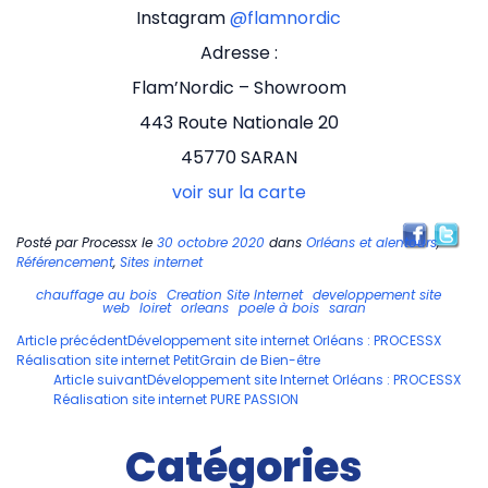
Instagram
@flamnordic
Adresse :
Flam’Nordic – Showroom
443 Route Nationale 20
45770 SARAN
voir sur la carte
Posté par
Processx
le
30 octobre 2020
dans
Orléans et alentours
,
Référencement
,
Sites internet
chauffage au bois
Creation Site Internet
developpement site
web
loiret
orleans
poele à bois
saran
Navigation
Article précédent
Développement site internet Orléans : PROCESSX
Réalisation site internet PetitGrain de Bien-être
des
Article suivant
Développement site Internet Orléans : PROCESSX
articles
Réalisation site internet PURE PASSION
Catégories