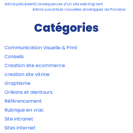
Navigation
Article précédent
Conséquences d’un site web trop lent
Article suivant
Les nouvelles enveloppes de Processx
des
articles
Catégories
Communication Visuelle & Print
Conseils
Creation site ecommerce
creation site vitrine
Graphisme
Orléans et alentours
Référencement
Rubrique en vrac
Site intranet
Sites internet