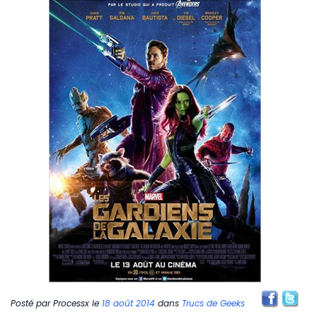
Posté par
Processx
le
18 août 2014
dans
Trucs de Geeks