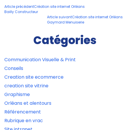
Navigation
Article précédent
Création site internet Orléans
Bailly Constructeur
des
Article suivant
Création site internet Orléans
articles
Gaymard Menuiserie
Catégories
Communication Visuelle & Print
Conseils
Creation site ecommerce
creation site vitrine
Graphisme
Orléans et alentours
Référencement
Rubrique en vrac
Site intranet