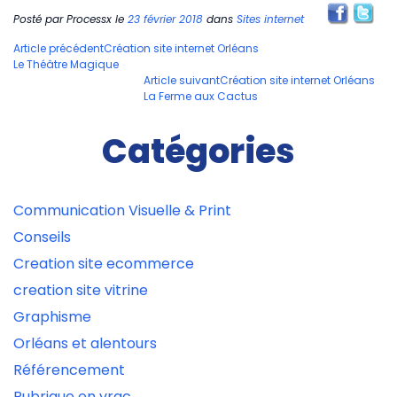
Posté par
Processx
le
23 février 2018
dans
Sites internet
Navigation
Article précédent
Création site internet Orléans
Le Théâtre Magique
des
Article suivant
Création site internet Orléans
articles
La Ferme aux Cactus
Catégories
Communication Visuelle & Print
Conseils
Creation site ecommerce
creation site vitrine
Graphisme
Orléans et alentours
Référencement
Rubrique en vrac