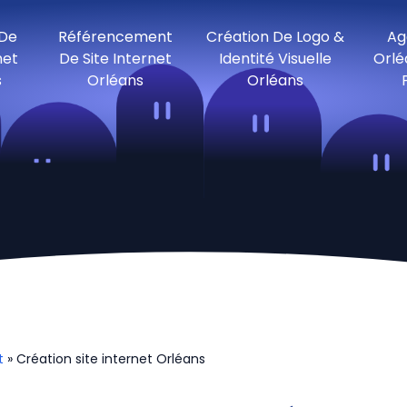
 De
Référencement
Création De Logo &
Ag
net
De Site Internet
Identité Visuelle
Orlé
s
Orléans
Orléans
t
» Création site internet Orléans