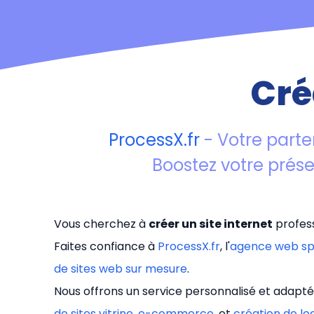
articles
Cré
ProcessX.fr
- Votre parte
Boostez votre prés
Vous cherchez à
créer un site internet
profess
Faites confiance à
ProcessX.fr
, l'
agence web sp
de sites web sur mesure
.
Nous offrons un service personnalisé et adapté
de sites vitrine
,
e-commerce
, et
création de lo