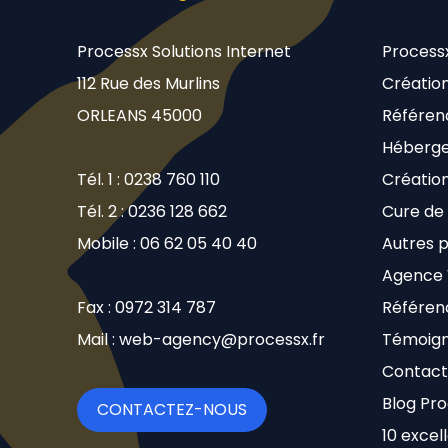
Processx Solutions Internet
Process
112 Rue des Murlins
Création
ORLEANS 45000
Référen
Héberge
Tél. 1 : 0238 760 110
Créatio
Tél. 2 : 0236 128 662
Cure de
Mobile : 06 62 05 40 40
Autres p
Agence
Fax : 0972 314 787
Référenc
Mail : web-agency@processx.fr
Témoign
Contact 
Blog Pr
CONTACTEZ-NOUS
10 excel