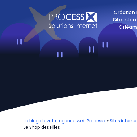
Création
Site Inter
Orléan
Le blog de votre agence web Processx
»
Sites interne
Le Shop des Filles