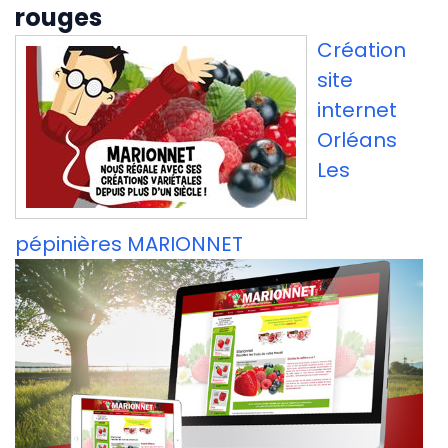
rouges
Création
site
internet
Orléans
Les
pépinières MARIONNET