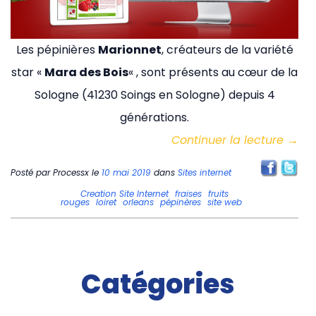
Les pépinières
Marionnet
, créateurs de la variété
star «
Mara des Bois
« , sont présents au cœur de la
Sologne (41230 Soings en Sologne) depuis 4
générations.
Continuer la lecture
→
Posté par
Processx
le
10 mai 2019
dans
Sites internet
Creation Site Internet
fraises
fruits
rouges
loiret
orleans
pépinères
site web
Catégories