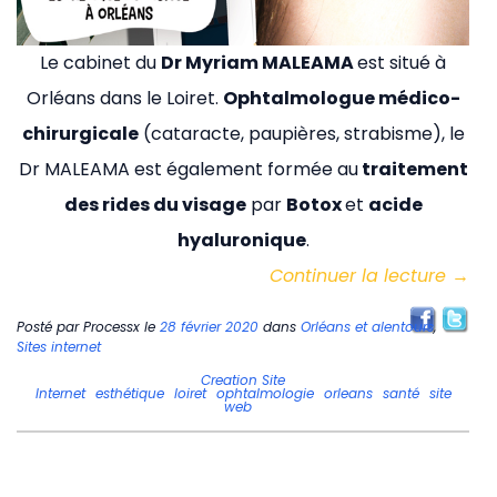
Le cabinet du
Dr Myriam MALEAMA
est situé à
Orléans dans le Loiret.
Ophtalmologue médico-
chirurgicale
(cataracte, paupières, strabisme), le
Dr MALEAMA est également formée au
traitement
des rides du visage
par
Botox
et
acide
hyaluronique
.
Continuer la lecture
→
Posté par
Processx
le
28 février 2020
dans
Orléans et alentours
,
Sites internet
Creation Site
Internet
esthétique
loiret
ophtalmologie
orleans
santé
site
web