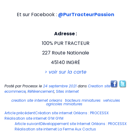
Et sur Facebook :
@PurTracteurPassion
Adresse :
100% PUR TRACTEUR
227 Route Nationale
45140 INGRÉ
> voir sur la carte
Posté par
Processx
le
24 septembre 2021
dans
Creation site
ecommerce
,
Référencement
,
Sites internet
creation site internet orleans
tracteurs miniatures
vehicules
agricoles miniatures
Navigation
Article précédent
Création site internet Orléans : PROCESSX
Réalisation site internet G’M GYM
des
Article suivant
Développement site Internet Orléans : PROCESSX
articles
Réalisation site internet La Ferme Aux Cactus