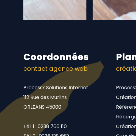
Coordonnées
Plan
contact agence web
créati
Processx Solutions Internet
Process
112 Rue des Murlins
Création
ORLEANS 45000
Référen
Héberge
Tél. 1 : 0238 760 110
Créatio