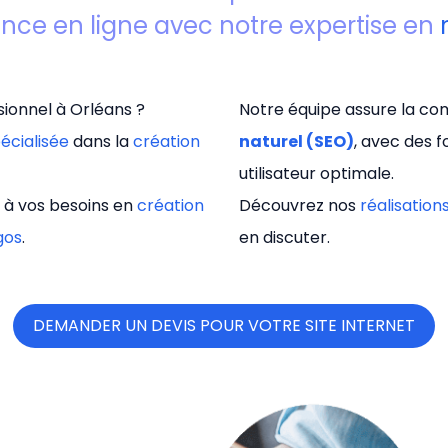
ence en ligne avec notre expertise en
ionnel à Orléans ?
Notre équipe assure la com
écialisée
dans la
création
naturel (SEO)
, avec des 
utilisateur optimale.
 à vos besoins en
création
Découvrez nos
réalisation
gos
.
en discuter.
DEMANDER UN DEVIS POUR VOTRE SITE INTERNET