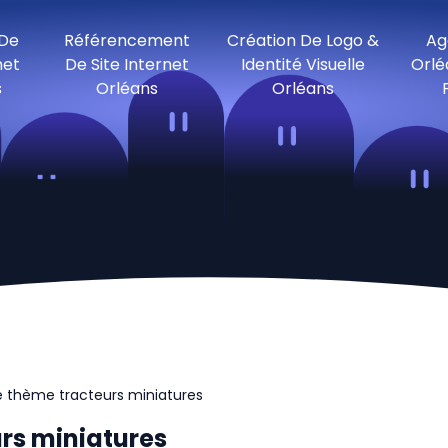
 De
Référencement
Création De Logo &
Ag
net
De Site Internet
Identité Visuelle
Orlé
s
Orléans
Orléans
 le thème tracteurs miniatures
urs miniatures