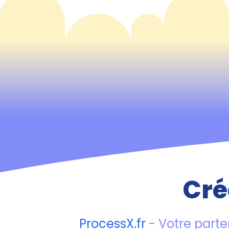
Cré
ProcessX.fr
- Votre parte