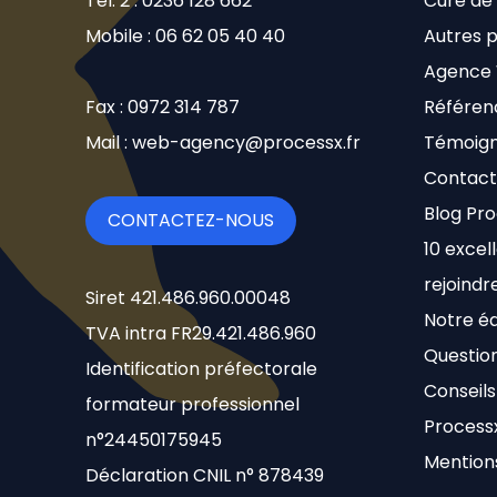
Tél. 2 : 0236 128 662
Cure de
Mobile : 06 62 05 40 40
Autres p
Agence
Fax : 0972 314 787
Référenc
Mail : web-agency@processx.fr
Témoign
Contact 
Blog Pr
CONTACTEZ-NOUS
10 excel
rejoindr
Siret 421.486.960.00048
Notre é
TVA intra FR29.421.486.960
Question
Identification préfectorale
Conseils
formateur professionnel
Processx
n°24450175945
Mention
Déclaration CNIL n° 878439