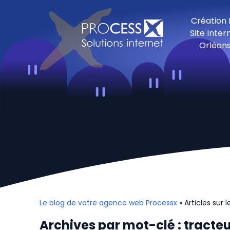
Création
Site Inter
Orléan
Le blog de votre agence web Processx
» Articles sur
Archives par mot-clé : tracte