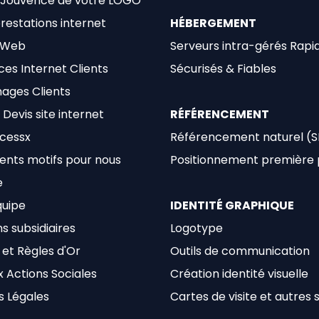
 Jouvence de votre LOGO
restations internet
HÉBERGEMENT
 Web
Serveurs intra-gérés Rapi
es Internet Clients
Sécurisés & Fiables
ages Clients
Devis site internet
RÉFÉRENCEMENT
ocessx
Référencement naturel (
lents motifs pour nous
Positionnement première
e
quipe
IDENTITÉ GRAPHIQUE
s subsidiaires
Logotype
 et Règles d'Or
Outils de communication
 Actions Sociales
Création identité visuelle
s Légales
Cartes de visite et autres