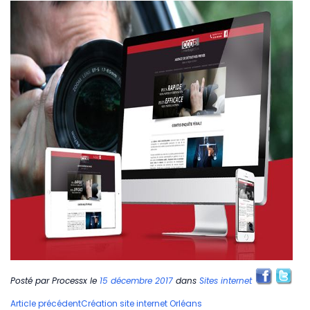
Posté par
Processx
le
15 décembre 2017
dans
Sites internet
Navigation
Article précédent
Création site internet Orléans