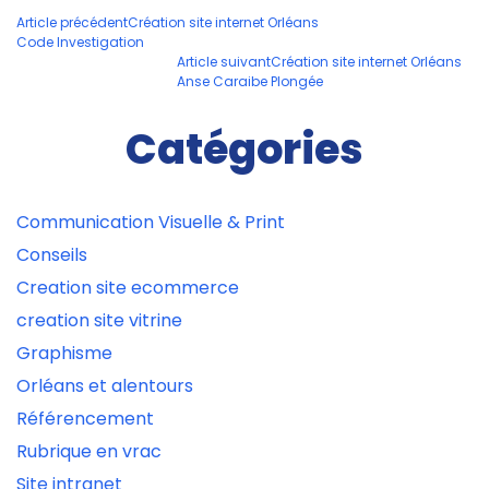
Navigation
Article précédent
Création site internet Orléans
Code Investigation
des
Article suivant
Création site internet Orléans
articles
Anse Caraibe Plongée
Catégories
Communication Visuelle & Print
Conseils
Creation site ecommerce
creation site vitrine
Graphisme
Orléans et alentours
Référencement
Rubrique en vrac
Site intranet