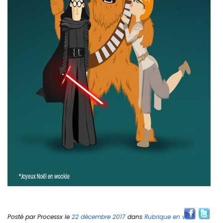
Posté par
Processx
le
22 décembre 2017
dans
Rubrique en vrac