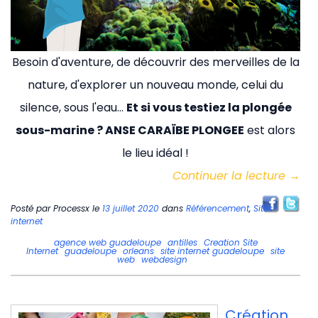
Besoin d'aventure, de découvrir des merveilles de la
nature, d'explorer un nouveau monde, celui du
silence, sous l'eau…
Et si vous testiez la plongée
sous-marine ? ANSE CARAÏBE PLONGEE
est alors
le lieu idéal !
Continuer la lecture
→
Posté par
Processx
le
13 juillet 2020
dans
Référencement
,
Sites
internet
agence web guadeloupe
antilles
Creation Site
Internet
guadeloupe
orleans
site internet guadeloupe
site
web
webdesign
Création