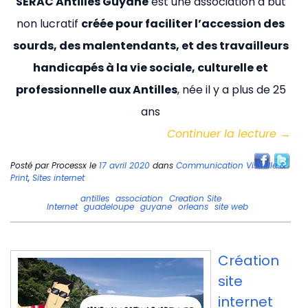
SERAC Antilles Guyane
est une association à but
non lucratif
créée pour faciliter l’accession des
sourds, des malentendants, et des travailleurs
handicapés à la vie sociale, culturelle et
professionnelle aux Antilles
, née il y a plus de 25
ans
Continuer la lecture
→
Posté par
Processx
le
17 avril 2020
dans
Communication Visuelle &
Print
,
Sites internet
antilles
association
Creation Site
Internet
guadeloupe
guyane
orleans
site web
Création
site
internet