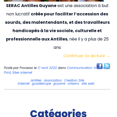
SERAC Antilles Guyane
est une association à but
non lucratif
créée pour faciliter l’accession des
sourds, des malentendants, et des travailleurs
handicapés à la vie sociale, culturelle et
professionnelle aux Antilles
, née il y a plus de 25
ans
Continuer la lecture
→
Posté par
Processx
le
17 avril 2020
dans
Communication Visuelle &
Print
,
Sites internet
antilles
association
Creation Site
Internet
guadeloupe
guyane
orleans
site web
Catégories